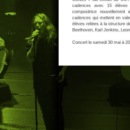
cadences avec 15 élèves so
compositrice nouvellement a
cadences qui mettent en vale
élèves reliées à la structure
Beethoven, Karl Jenkins, Leo
Concert le samedi 30 mai à 2