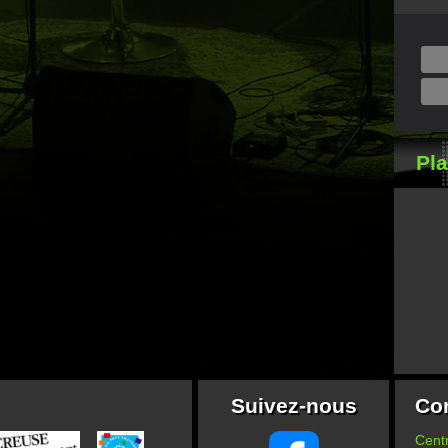
Pl
Suivez-nous
Co
Centr