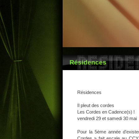
RESIDE
Résidences
Résidences
Il pleut des cordes
Les Cordes en Cadence(s) !
vendredi 29 et samedi 30 mai
Pour la 5ème année d’existenc
Cordes » fait escale au CCY