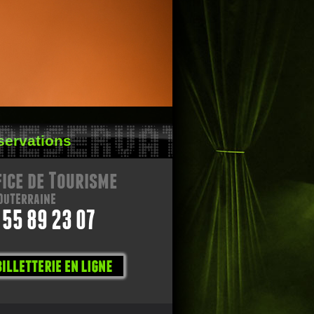
RESERVATIONS
servations
fice de Tourisme
outerraine
 55 89 23 07