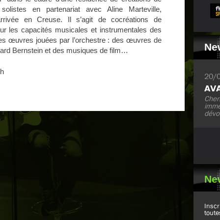
listes en partenariat avec Aline Marteville,
rrivée en Creuse. Il s’agit de cocréations de
ur les capacités musicales et instrumentales des
 des œuvres jouées par l’orchestre : des œuvres de
Ne
nard Bernstein et des musiques de film…
0h
20/
Cher(
imme
dévo
Ne
Inscr
toute