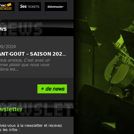
NEWS
ws
09/2024
𝗔𝗩𝗔𝗡𝗧-𝗚𝗢𝗨̂𝗧 – 𝗦𝗔𝗜𝗦𝗢𝗡 𝟮𝟬𝟮𝟲-𝟮𝟳
e)s ami(e)s, C’est avec un
nse plaisir que nous vous
ilons les…
+ de news
NEWSLETTER
wsletter
ivez-vous à la newsletter et recevez
s les infos :