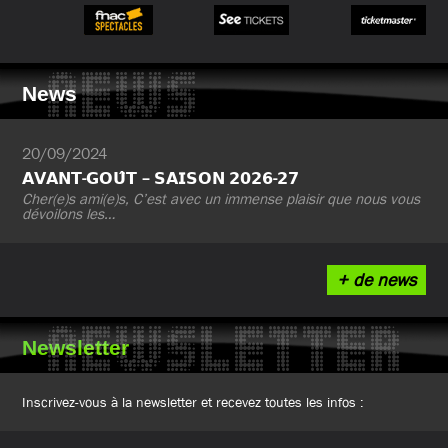
NEWS
News
20/09/2024
𝗔𝗩𝗔𝗡𝗧-𝗚𝗢𝗨̂𝗧 – 𝗦𝗔𝗜𝗦𝗢𝗡 𝟮𝟬𝟮𝟲-𝟮𝟳
Cher(e)s ami(e)s, C’est avec un immense plaisir que nous vous
dévoilons les…
+ de news
NEWSLETTER
Newsletter
Inscrivez-vous à la newsletter et recevez toutes les infos :