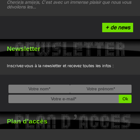
Cher(e)s ami(e)s, C’est avec un immense plaisir que nous vous
dévoilons les…
+ de news
NEWSLETTER
Newsletter
Inscrivez-vous à la newsletter et recevez toutes les infos :
PLAN D’ACCES
Plan d’accès