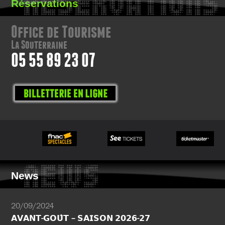
RESERVATIONS
Réservations
Office de Tourisme
La Souterraine
05 55 89 23 07
NEWS
News
20/09/2024
𝗔𝗩𝗔𝗡𝗧-𝗚𝗢𝗨̂𝗧 – 𝗦𝗔𝗜𝗦𝗢𝗡 𝟮𝟬𝟮𝟲-𝟮𝟳