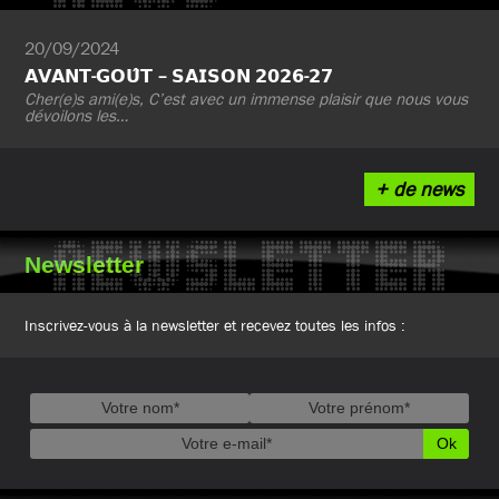
20/09/2024
𝗔𝗩𝗔𝗡𝗧-𝗚𝗢𝗨̂𝗧 – 𝗦𝗔𝗜𝗦𝗢𝗡 𝟮𝟬𝟮𝟲-𝟮𝟳
Cher(e)s ami(e)s, C’est avec un immense plaisir que nous vous
dévoilons les…
+ de news
NEWSLETTER
Newsletter
Inscrivez-vous à la newsletter et recevez toutes les infos :