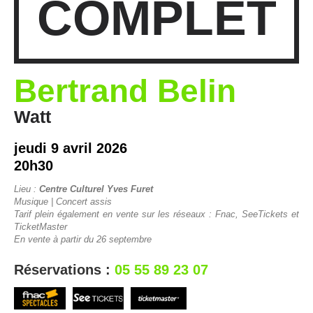
COMPLET
Bertrand Belin
Watt
jeudi 9 avril 2026
20h30
Lieu :
Centre Culturel Yves Furet
Musique | Concert assis
Tarif plein également en vente sur les réseaux : Fnac, SeeTickets et
TicketMaster
En vente à partir du 26 septembre
Réservations :
05 55 89 23 07