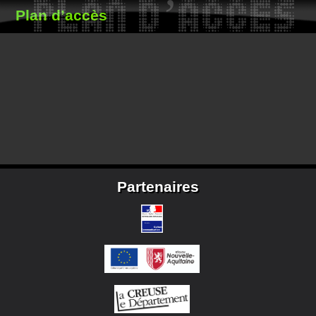
PLAN D’ACCES
Plan d’accès
Partenaires