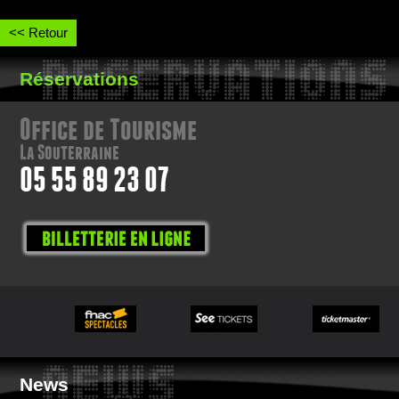
<< Retour
RESERVATIONS
Réservations
Office de Tourisme
La Souterraine
05 55 89 23 07
NEWS
News